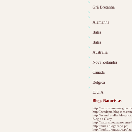
Grã Bretanha
Alemanha
Itália
Itália
Austrália
Nova Zelândia
Canadá
Bélgica
E.U.A
Blogs Naturistas
http://naturismoemsergipe.b
http://ocadepia.blogspot.com
http://evandrotelles.blogspo
Blog da Glacy
http://naturismoamazonense.
http://nudis.blogs.sapo.pt/
http://nudis.blogs.sapo.pt/tag