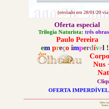
(enviado em 28/01/20 vi
Oferta especial
Trilogia Naturista:
três obras
Paulo Pereira
e
m
p
r
e
ç
o
i
m
p
e
r
d
í
v
e
l 
Corpo
Nus
Nat
Cliq
OFERTA IMPERDÍVEL
Olho nu
Todos 