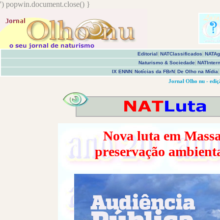
') popwin.document.close() }
Editorial
|
NATClassificados
|
NATAg
Naturismo & Sociedade
|
NATInter
IX ENNN
|
Notícias da FBrN
|
De Olho na Mídia
Jornal Olho nu - edi
Nova luta em Mass
preservação ambienta