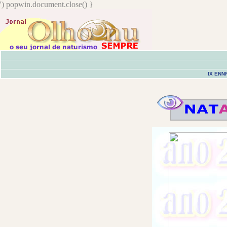
') popwin.document.close() }
IX ENN