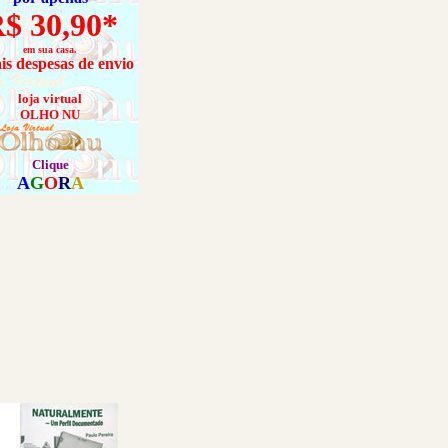
$ 30,90*
em sua casa.
is despesas de envio
loja virtual
OLHO NU
Clique
A
G
O
R
A