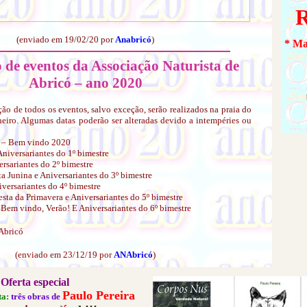
R
(enviado em 19/02/20 por
Anabricó
)
* Ma
 de eventos da Associação Naturista de
Abricó – ano 2020
ção de todos os eventos, salvo exceção, serão realizados na praia do
neiro. Algumas datas poderão ser alteradas devido a intempéries ou
o – Bem vindo 2020
Aniversariantes do 1º bimestre
ersariantes do 2º bimestre
a Junina e Aniversariantes do 3º bimestre
versariantes do 4º bimestre
esta da Primavera e Aniversariantes do 5º bimestre
Bem vindo, Verão! E Aniversariantes do 6º bimestre
Abricó
(enviado em 23/12/19 por
ANAbricó
)
Oferta especial
Paulo Pereira
ta:
três obras de