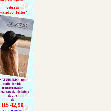
A obra de
vandro Telles*
NATURISMO - um
estilo de vida
transformador
rta especial de início
de ano
de
R$ 42,90
por apenas