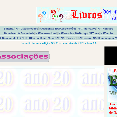
Editorial
|
NATClassificados
|
NATAgenda
|
NATAssociações
|
NATAlternativo
|
NATRegistro
Naturismo & Sociedade
|
NATInternacional
|
NATNotícias
|
NATArtigo
|
NATLuta
|
NATVerão
N
|
Notícias da FBrN
|
De Olho na Mídia
|
MídiaNAT
|
NATPasseio
|
NATHistóra
|
NATHomenagem
|
V
Jornal Olho nu - edição N°231 - Fevereiro de 2020 - Ano XX
Enco
bibli
do Na