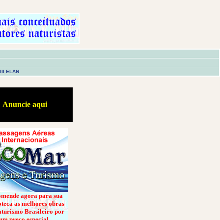
III ELAN
Anuncie aqui
mende agora para sua
oteca as melhores obras
turismo Brasileiro por
um preço especial.